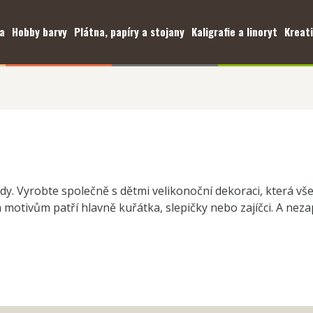
a
Hobby barvy
Plátna, papíry a stojany
Kaligrafie a linoryt
Kreati
tady. Vyrobte společně s dětmi velikonoční dekoraci, která vš
motivům patří hlavně kuřátka, slepičky nebo zajíčci. A ne