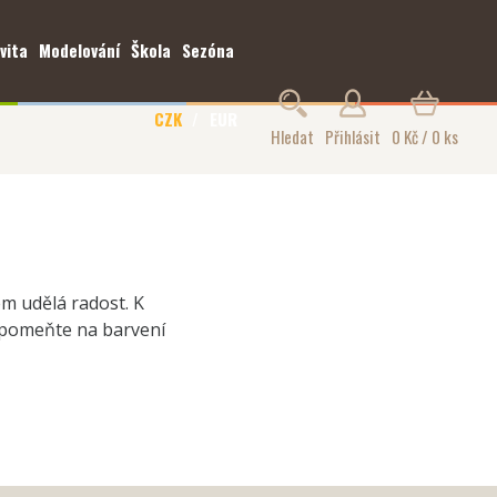
vita
Modelování
Škola
Sezóna
CZK
EUR
Hledat
Přihlásit
0 Kč / 0 ks
em udělá radost. K
zapomeňte na barvení