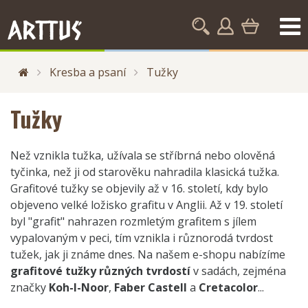
Kresba a psaní
Tužky
Tužky
Než vznikla tužka, užívala se stříbrná nebo olověná
tyčinka, než ji od starověku nahradila klasická tužka.
Grafitové tužky se objevily až v 16. století, kdy bylo
objeveno velké ložisko grafitu v Anglii. Až v 19. století
byl "grafit" nahrazen rozmletým grafitem s jílem
vypalovaným v peci, tím vznikla i různorodá tvrdost
tužek, jak ji známe dnes. Na našem e-shopu nabízíme
grafitové tužky různých tvrdostí
v sadách, zejména
značky
Koh-I-Noor
,
Faber Castell
a
Cretacolor
...