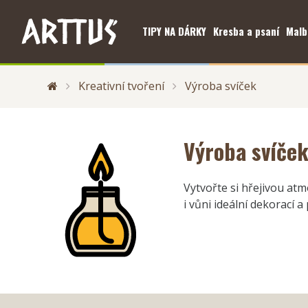
TIPY NA DÁRKY
Kresba a psaní
Malb
Kreativní tvoření
Výroba svíček
Výroba svíče
Vytvořte si hřejivou at
i vůni ideální dekorací 