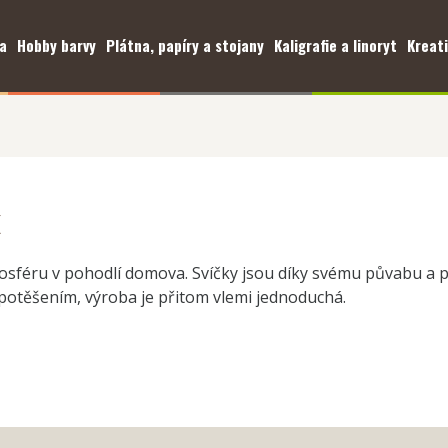
a
Hobby barvy
Plátna, papíry a stojany
Kaligrafie a linoryt
Kreati
k
mosféru v pohodlí domova. Svíčky jsou díky svému půvabu a
a potěšením, výroba je přitom vlemi jednoduchá.