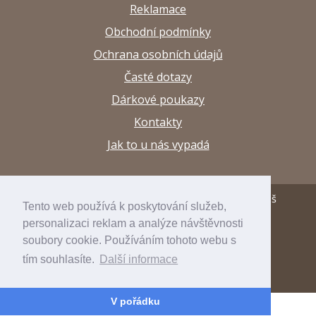
Reklamace
Obchodní podmínky
Ochrana osobních údajů
Časté dotazy
Dárkové poukazy
Kontakty
Jak to u nás vypadá
© 2013–2026 Papírnictví a výtvarné potřeby Arttuš
Tento web používá k poskytování služeb,
personalizaci reklam a analýze návštěvnosti
developed by
inspirum
soubory cookie. Používáním tohoto webu s
internetový obchod
inspishop
tím souhlasíte.
Další informace
V pořádku