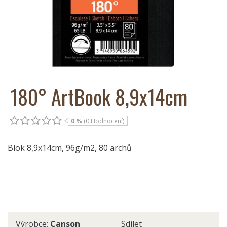
180° ArtBook 8,9x14cm
0 %
(0 Hodnocení)
Blok 8,9x14cm, 96g/m2, 80 archů
Výrobce:
Canson
Sdílet