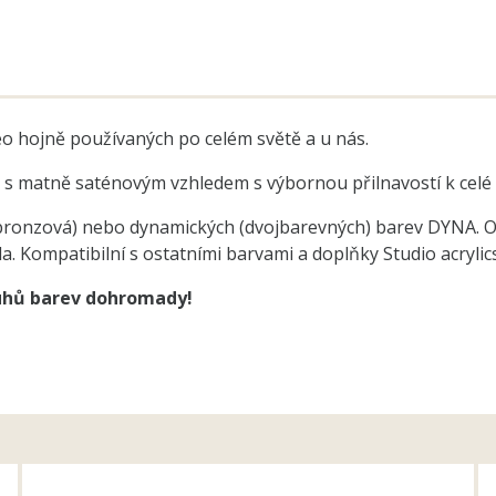
eo hojně používaných po celém světě a u nás.
y s matně saténovým vzhledem s výbornou přilnavostí k celé ř
ná, bronzová) nebo dynamických (dvojbarevných) barev DYNA. 
. Kompatibilní s ostatními barvami a doplňky Studio acrylics
ruhů barev dohromady!