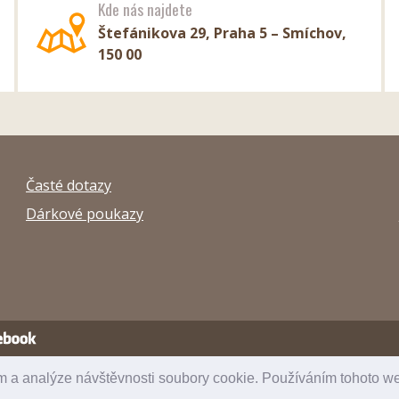
Kde nás najdete
Štefánikova 29, Praha 5 – Smíchov,
150 00
Časté dotazy
Dárkové poukazy
m a analýze návštěvnosti soubory cookie. Používáním tohoto we