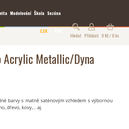
vita
Modelování
Škola
Sezóna
CZK
EUR
Hledat
Přihlásit
0 Kč / 0 ks
o Acrylic Metallic/Dyna
itelné barvy s matně saténovým vzhledem s výbornou
no, dřevo, kovy,… aj.