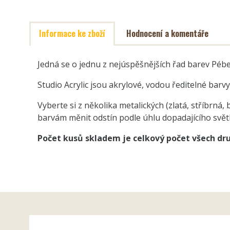
Informace ke zboží
Hodnocení a komentáře
Jedná se o jednu z nejúspěšnějších řad barev Péb
Studio Acrylic jsou akrylové, vodou ředitelné barv
Vyberte si z několika metalických (zlatá, stříbr
barvám měnit odstín podle úhlu dopadajícího světla
P
očet kusů skladem je celkový počet všech d