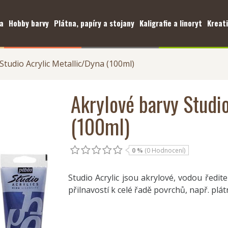
a
Hobby barvy
Plátna, papíry a stojany
Kaligrafie a linoryt
Kreati
Studio Acrylic Metallic/Dyna (100ml)
Akrylové barvy Studi
(100ml)
0 %
(0 Hodnocení)
Studio Acrylic jsou akrylové, vodou řed
přilnavostí k celé řadě povrchů, např. plát