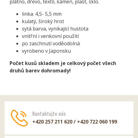
plátno, dřevo, textil, kámen, plast, sklo.
linka: 4,5- 5,5 mm
kulatý, široký hrot
sytá barva, vynikající hustota
vnitřní i venkovní použití
po zaschnutí voděodolná
vyrobeno v Japonsku
P
očet kusů skladem je celkový počet všech
druhů barev dohromady!
Kontaktujte nás
+420 257 211 620 / +420 722 060 199