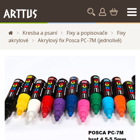
Kresba a psaní
Fixy a popisovače
Fixy
akrylové
Akrylový fix Posca PC-7M (jednolivě)