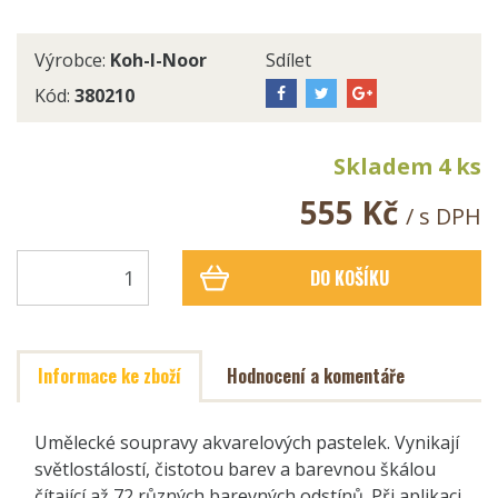
Výrobce:
Koh-I-Noor
Sdílet
Kód:
380210
Skladem 4 ks
555 Kč
/ s DPH
DO KOŠÍKU
Informace ke zboží
Hodnocení a komentáře
Umělecké soupravy akvarelových pastelek. Vynikají
světlostálostí, čistotou barev a barevnou škálou
čítající až 72 různých barevných odstínů. Při aplikaci