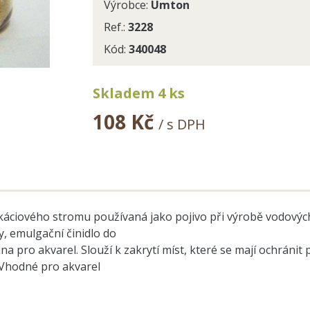
Výrobce:
Umton
Ref.:
3228
Kód:
340048
Skladem 4 ks
108 Kč
/ s DPH
káciového stromu používaná jako pojivo při výrobě vodových
, emulgační činidlo do
na pro akvarel. Slouží k zakrytí míst, které se mají ochrán
 Vhodné pro akvarel