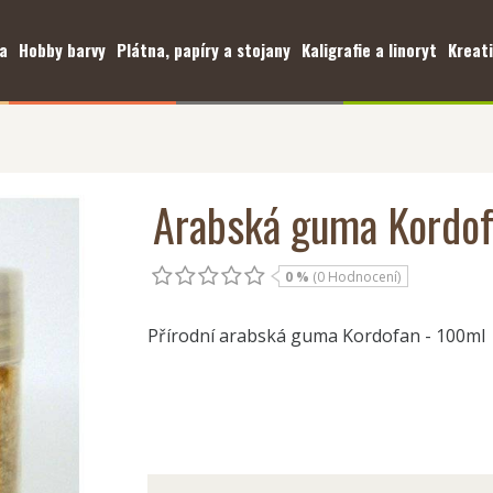
a
Hobby barvy
Plátna, papíry a stojany
Kaligrafie a linoryt
Kreati
Arabská guma Kordo
0 %
(0 Hodnocení)
Přírodní arabská guma Kordofan - 100ml