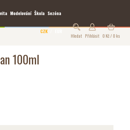
vita
Modelování
Škola
Sezóna
CZK
EUR
Hledat
Přihlásit
0 Kč / 0 ks
fan 100ml