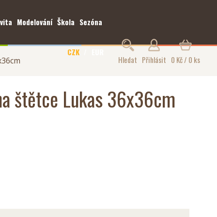
vita
Modelování
Škola
Sezóna
CZK
EUR
Hledat
Přihlásit
0 Kč / 0 ks
x36cm
na štětce Lukas 36x36cm