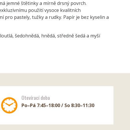
má jemné štětinky a mírně drsný povrch.
exkluzivnímu použití vysoce kvalitních
í pro pastely, tužky a rudky. Papír je bez kyselin a
nažloutlá, šedohnědá, hnědá, středně šedá a myší
Otevírací doba
Po–Pá 7:45–18:00 / So 8:30–11:30