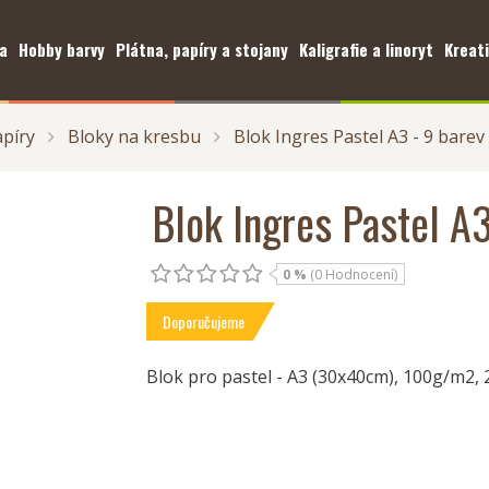
a
Hobby barvy
Plátna, papíry a stojany
Kaligrafie a linoryt
Kreati
apíry
Bloky na kresbu
Blok Ingres Pastel A3 - 9 barev
Blok Ingres Pastel A3
0 %
(0 Hodnocení)
Doporučujeme
Blok pro pastel - A3 (30x40cm), 100g/m2, 2