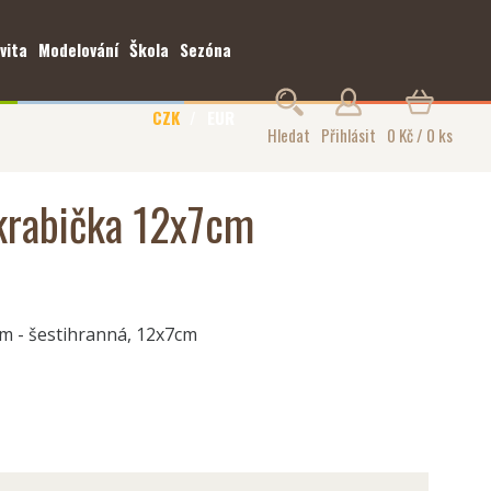
vita
Modelování
Škola
Sezóna
CZK
EUR
Hledat
Přihlásit
0 Kč / 0 ks
 krabička 12x7cm
m - šestihranná, 12x7cm