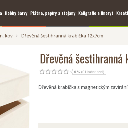
a
Hobby barvy
Plátna, papíry a stojany
Kaligrafie a linoryt
Kreati
n, kov
Dřevěná šestihranná krabička 12x7cm
Dřevěná šestihranná
0 %
(0 Hodnocení)
Dřevěná krabička s magnetickým zavírání