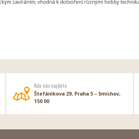
ickým zavíráním, vhodná k dotvoření různými hobby technik
Kde nás najdete
Štefánikova 29, Praha 5 – Smíchov,
150 00