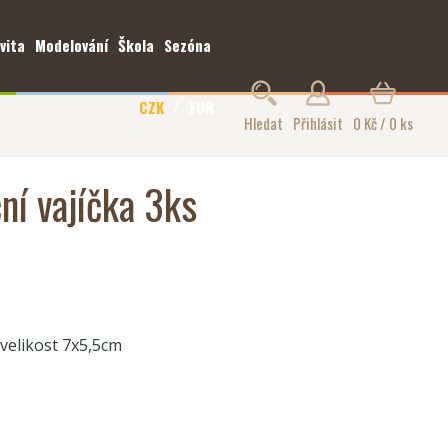
vita
Modelování
Škola
Sezóna
CZK
EUR
Hledat
Přihlásit
0 Kč / 0 ks
ní vajíčka 3ks
 velikost 7x5,5cm