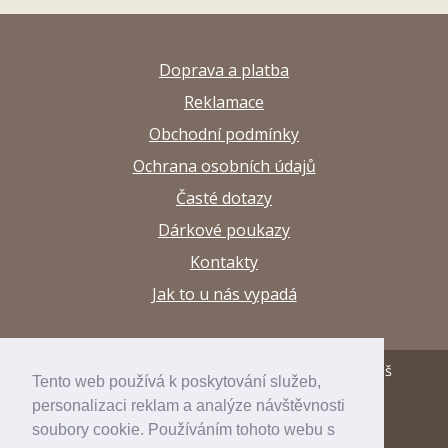
Doprava a platba
Reklamace
Obchodní podmínky
Ochrana osobních údajů
Časté dotazy
Dárkové poukazy
Kontakty
Jak to u nás vypadá
© 2013–2026 Papírnictví a výtvarné potřeby Arttuš
Tento web používá k poskytování služeb,
personalizaci reklam a analýze návštěvnosti
developed by
inspirum
soubory cookie. Používáním tohoto webu s
internetový obchod
inspishop