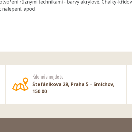
tvoření různými technikami - barvy akrylové, Chalky-křído
 nalepení, apod.
Kde nás najdete
Štefánikova 29, Praha 5 – Smíchov,
150 00