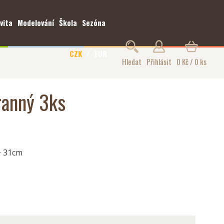
vita
Modelování
Škola
Sezóna
CZK
EUR
Hledat
Přihlásit
0 Kč / 0 ks
ranný 3ks
+ 31cm