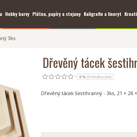
a
Hobby barvy
Plátna, papíry a stojany
Kaligrafie a linoryt
Kreati
nný 3ks
Dřevěný tácek šestih
0 %
(0 Hodnocení)
Dřevěný tácek šestihranný - 3ks, 21 + 26 