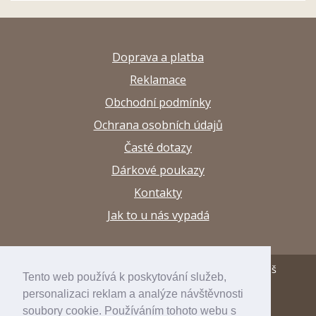
Doprava a platba
Reklamace
Obchodní podmínky
Ochrana osobních údajů
Časté dotazy
Dárkové poukazy
Kontakty
Jak to u nás vypadá
© 2013–2026 Papírnictví a výtvarné potřeby Arttuš
Tento web používá k poskytování služeb,
personalizaci reklam a analýze návštěvnosti
developed by
inspirum
soubory cookie. Používáním tohoto webu s
internetový obchod
inspishop