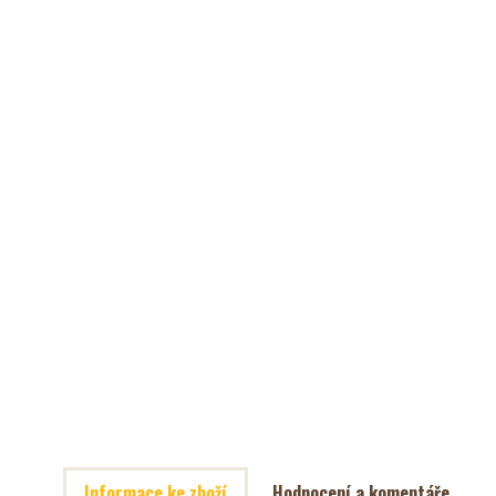
Informace ke zboží
Hodnocení a komentáře