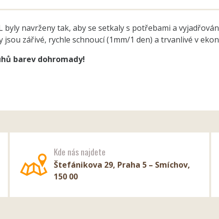
L byly navrženy tak, aby se setkaly s potřebami a vyjadřová
y jsou zářivé, rychle schnoucí (1mm/1 den) a trvanlivé v eko
ruhů barev dohromady!
Kde nás najdete
Štefánikova 29, Praha 5 – Smíchov,
150 00