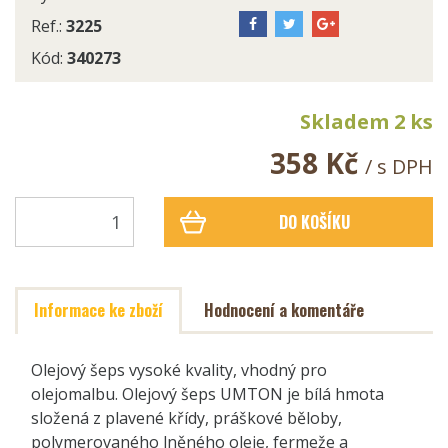
Ref.:
3225
Kód:
340273
Skladem 2 ks
358 Kč
/ s DPH
DO KOŠÍKU
Informace ke zboží
Hodnocení a komentáře
Olejový šeps vysoké kvality, vhodný pro
olejomalbu. Olejový šeps UMTON je bílá hmota
složená z plavené křídy, práškové běloby,
polymerovaného lněného oleje, fermeže a