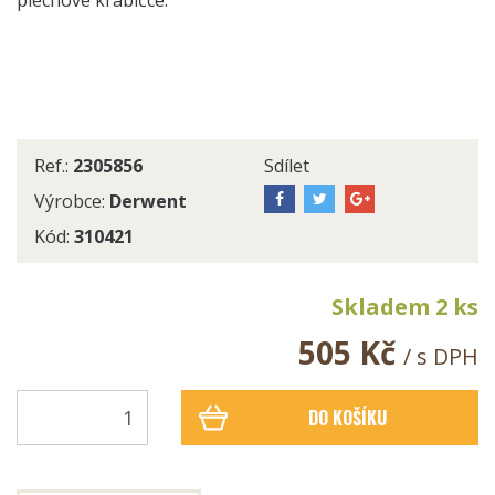
plechové krabičce.
Ref.:
2305856
Sdílet
Výrobce:
Derwent
Kód:
310421
Skladem 2 ks
505 Kč
/ s DPH
DO KOŠÍKU