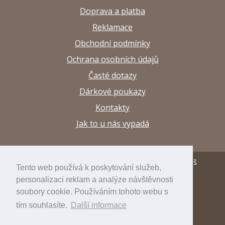
Doprava a platba
Reklamace
Obchodní podmínky
Ochrana osobních údajů
Časté dotazy
Dárkové poukazy
Kontakty
Jak to u nás vypadá
© 2013–2026 Papírnictví a výtvarné potřeby Arttuš
Tento web používá k poskytování služeb,
personalizaci reklam a analýze návštěvnosti
developed by
inspirum
soubory cookie. Používáním tohoto webu s
internetový obchod
inspishop
tím souhlasíte.
Další informace