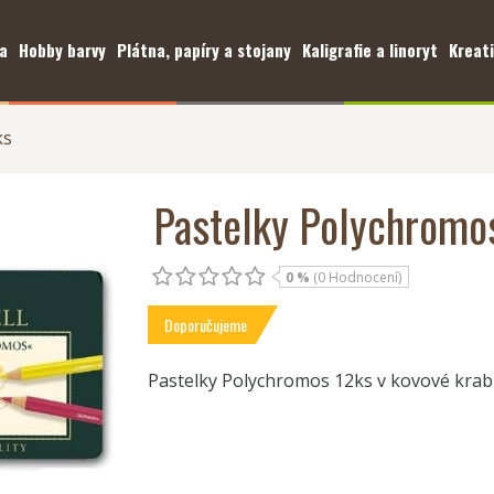
a
Hobby barvy
Plátna, papíry a stojany
Kaligrafie a linoryt
Kreati
ks
Pastelky Polychromo
0 %
(0 Hodnocení)
Doporučujeme
Pastelky Polychromos 12ks v kovové krab