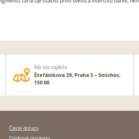
 pigmentů zaručuje stálost proti světlu a intenzitu barev, ne
Kde nás najdete
Štefánikova 29, Praha 5 – Smíchov,
150 00
Časté dotazy
Dárkové poukazy