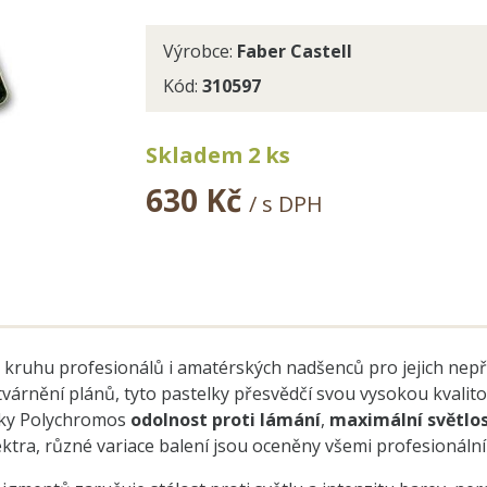
Výrobce:
Faber Castell
Kód:
310597
Skladem 2 ks
630 Kč
/ s DPH
ruhu profesionálů i amatérských nadšenců pro jejich nepřek
árnění plánů, tyto pastelky přesvědčí svou vysokou kvalitou
elky Polychromos
odolnost proti lámání
,
maximální světlos
ektra, různé variace balení jsou oceněny všemi profesionální