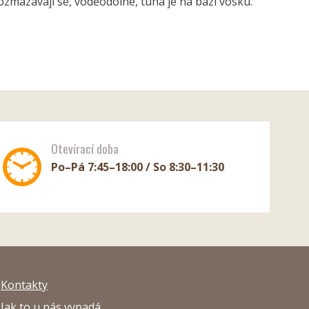
rozmazávají se, voděodolné, tuha je na bázi vosku.
Otevírací doba
Po–Pá 7:45–18:00 / So 8:30–11:30
Kontakty
Jak to u nás vypadá