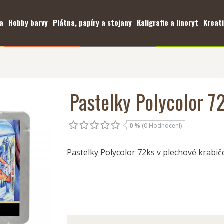
a
Hobby barvy
Plátna, papíry a stojany
Kaligrafie a linoryt
Kreati
Pastelky Polycolor 7
0 %
(0 Hodnocení)
Pastelky Polycolor 72ks v plechové krabič