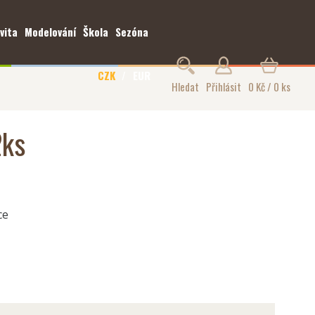
vita
Modelování
Škola
Sezóna
CZK
EUR
Hledat
Přihlásit
0 Kč / 0 ks
2ks
ce