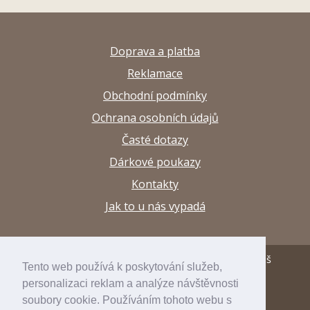
Doprava a platba
Reklamace
Obchodní podmínky
Ochrana osobních údajů
Časté dotazy
Dárkové poukazy
Kontakty
Jak to u nás vypadá
© 2013–2026 Papírnictví a výtvarné potřeby Arttuš
Tento web používá k poskytování služeb,
personalizaci reklam a analýze návštěvnosti
developed by
inspirum
soubory cookie. Používáním tohoto webu s
internetový obchod
inspishop