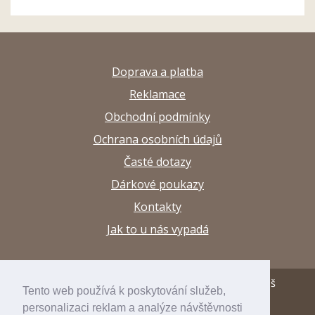
Doprava a platba
Reklamace
Obchodní podmínky
Ochrana osobních údajů
Časté dotazy
Dárkové poukazy
Kontakty
Jak to u nás vypadá
© 2013–2026 Papírnictví a výtvarné potřeby Arttuš
Tento web používá k poskytování služeb,
personalizaci reklam a analýze návštěvnosti
developed by
inspirum