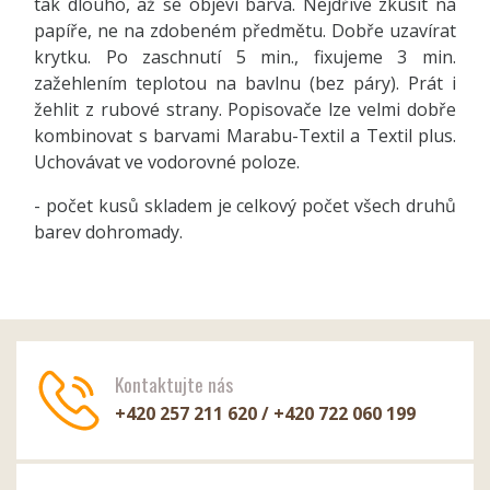
tak dlouho, až se objeví barva. Nejdříve zkusit na
papíře, ne na zdobeném předmětu. Dobře uzavírat
krytku. Po zaschnutí 5 min., fixujeme 3 min.
zažehlením teplotou na bavlnu (bez páry). Prát i
žehlit z rubové strany. Popisovače lze velmi dobře
kombinovat s barvami Marabu-Textil a Textil plus.
Uchovávat ve vodorovné poloze.
- počet kusů skladem je celkový počet všech druhů
barev dohromady.
Kontaktujte nás
+420 257 211 620 / +420 722 060 199