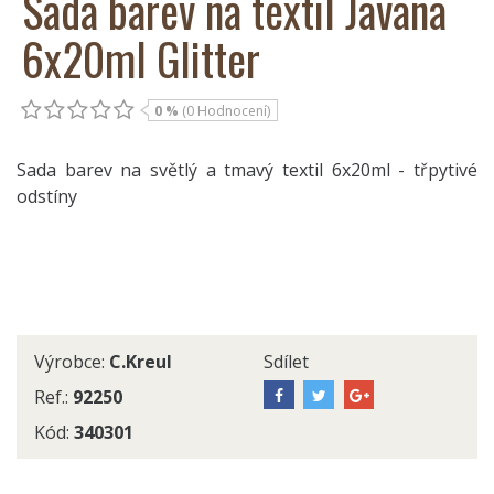
Sada barev na textil Javana
6x20ml Glitter
0 %
(0 Hodnocení)
Sada barev na světlý a tmavý textil 6x20ml - třpytivé
odstíny
Výrobce:
C.Kreul
Sdílet
Ref.:
92250
Kód:
340301