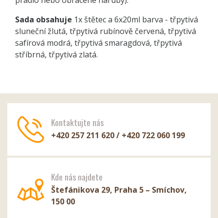
prádlo nebo obrácené naruby).
Sada obsahuje
1x štětec a 6x20ml barva - třpytivá
sluneční žlutá, třpytivá rubínově červená, třpytivá
safírová modrá, třpytivá smaragdová, třpytivá
stříbrná, třpytivá zlatá.
Kontaktujte nás
+420 257 211 620 / +420 722 060 199
Kde nás najdete
Štefánikova 29, Praha 5 – Smíchov,
150 00