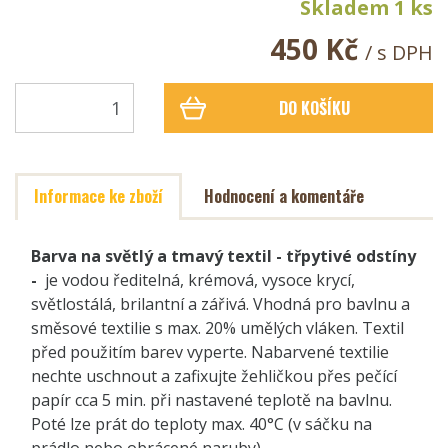
Skladem 1 ks
450 Kč
/ s DPH
DO KOŠÍKU
Informace ke zboží
Hodnocení a komentáře
Barva na světlý a tmavý textil - třpytivé odstíny
-
je vodou ředitelná, krémová, vysoce krycí,
světlostálá, brilantní a zářivá. Vhodná pro bavlnu a
směsové textilie s max. 20% umělých vláken. Textil
před použitím barev vyperte. Nabarvené textilie
nechte uschnout a zafixujte žehličkou přes pečící
papír cca 5 min. při nastavené teplotě na bavlnu.
Poté lze prát do teploty max. 40°C (v sáčku na