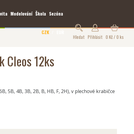
vita
Modelování
Škola
Sezóna
CZK
EUR
Hledat
Přihlásit
0 Kč / 0 ks
ek Cleos 12ks
6B, 5B, 4B, 3B, 2B, B, HB, F, 2H), v plechové krabičce