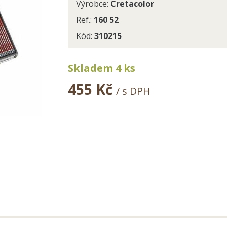
Výrobce:
Cretacolor
Ref.:
160 52
Kód:
310215
Skladem 4 ks
455 Kč
/ s DPH