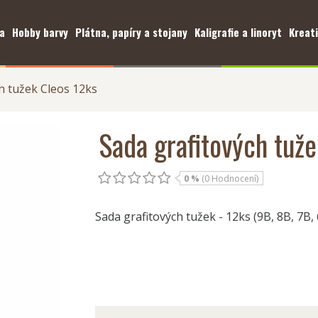
a
Hobby barvy
Plátna, papíry a stojany
Kaligrafie a linoryt
Kreati
h tužek Cleos 12ks
Sada grafitových tuž
0 %
(0 Hodnocení)
Sada grafitových tužek - 12ks (9B, 8B, 7B, 