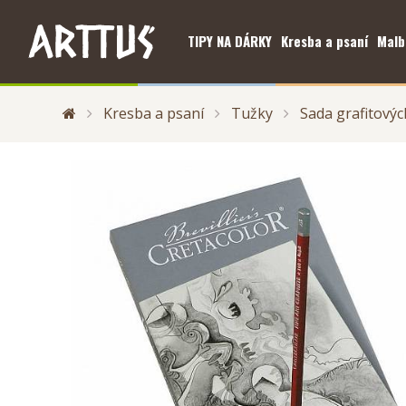
TIPY NA DÁRKY
Kresba a psaní
Malb
Kresba a psaní
Tužky
Sada grafitovýc