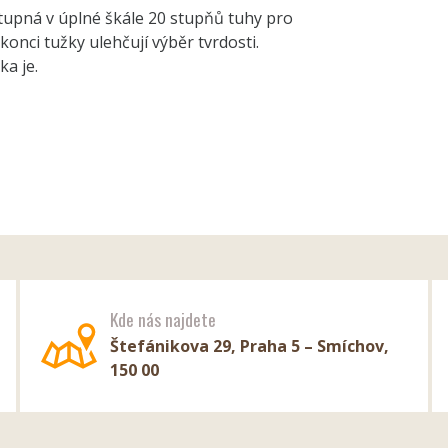
tupná v úplné škále 20 stupňů tuhy pro
onci tužky ulehčují výběr tvrdosti.
ka je.
Kde nás najdete
Štefánikova 29, Praha 5 – Smíchov,
150 00