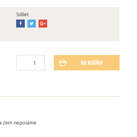
Sdílet
DO KOŠÍKU
 na zem nepoláme