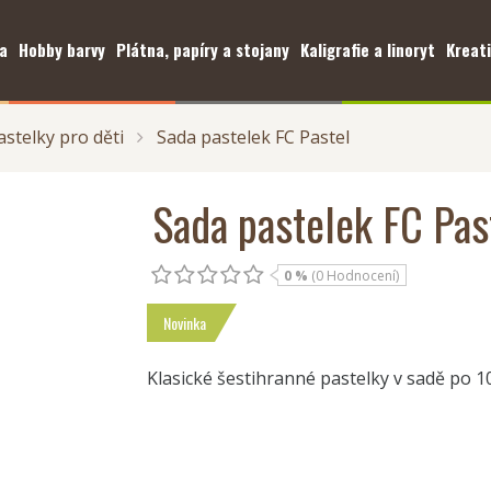
a
Hobby barvy
Plátna, papíry a stojany
Kaligrafie a linoryt
Kreati
astelky pro děti
Sada pastelek FC Pastel
Sada pastelek FC Pas
0 %
(0 Hodnocení)
Novinka
Klasické šestihranné pastelky v sadě po 1