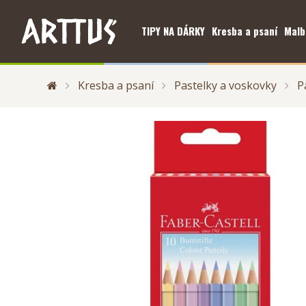
TIPY NA DÁRKY
Kresba a psaní
Malb
Kresba a psaní
Pastelky a voskovky
P