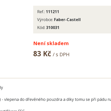
Ref.:
111211
Výrobce:
Faber-Castell
Kód:
310031
Není skladem
83 Kč
/ s DPH
ly
V) - vlepena do dřevěného pouzdra a díky tomu se při pádu