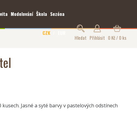
vita
Modelování
Škola
Sezóna
CZK
EUR
Hledat
Přihlásit
0 Kč / 0 ks
tel
0 kusech. Jasné a syté barvy v pastelových odstínech