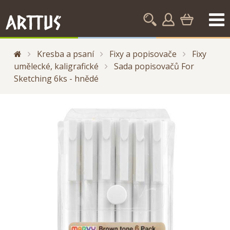
Kresba a psaní
Fixy a popisovače
Fixy
umělecké, kaligrafické
Sada popisovačů For
Sketching 6ks - hnědé