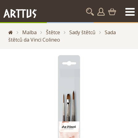
Malba
Štětce
Sady štětců
Sada
štětců da Vinci Colineo