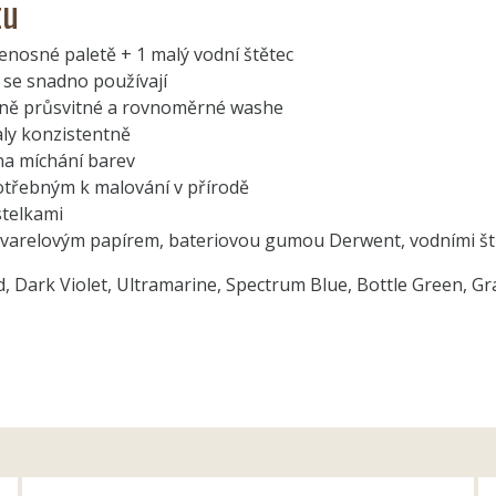
tu
enosné paletě + 1 malý vodní štětec
é se snadno používají
ejně průsvitné a rovnoměrné washe
aly konzistentně
na míchání barev
potřebným k malování v přírodě
stelkami
akvarelovým papírem, bateriovou gumou Derwent, vodními š
Dark Violet, Ultramarine, Spectrum Blue, Bottle Green, Gr