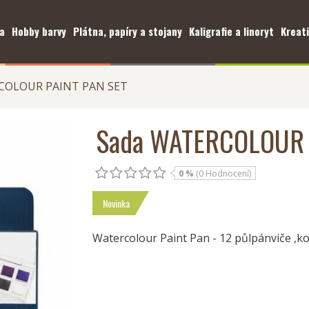
a
Hobby barvy
Plátna, papíry a stojany
Kaligrafie a linoryt
Kreati
COLOUR PAINT PAN SET
Sada WATERCOLOUR 
0 %
(0 Hodnocení)
Novinka
Watercolour Paint Pan - 12 půlpánviče ,k