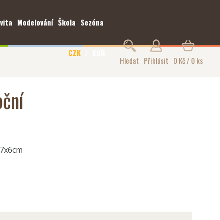
vita
Modelování
Škola
Sezóna
CZK
EUR
Hledat
Přihlásit
0 Kč / 0 ks
oční
 7x6cm