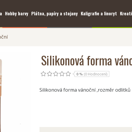
a
Hobby barvy
Plátna, papíry a stojany
Kaligrafie a linoryt
Kreati
oční
Silikonová forma ván
0 %
(0 Hodnocení)
Silikonová forma vánoční ,rozměr odlitků