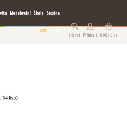
vita
Modelování
Škola
Sezóna
CZK
EUR
Hledat
Přihlásit
0 Kč / 0 ks
 64 listů