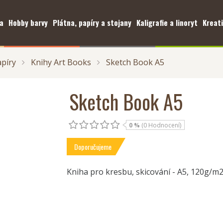
a
Hobby barvy
Plátna, papíry a stojany
Kaligrafie a linoryt
Kreati
apíry
Knihy Art Books
Sketch Book A5
Sketch Book A5
0 %
(0 Hodnocení)
Doporučujeme
Kniha pro kresbu, skicování - A5, 120g/m2,