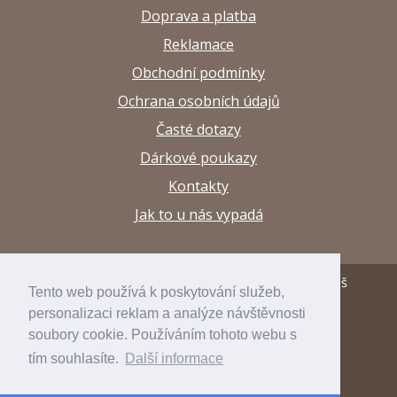
Doprava a platba
Reklamace
Obchodní podmínky
Ochrana osobních údajů
Časté dotazy
Dárkové poukazy
Kontakty
Jak to u nás vypadá
© 2013–2026 Papírnictví a výtvarné potřeby Arttuš
Tento web používá k poskytování služeb,
personalizaci reklam a analýze návštěvnosti
developed by
inspirum
soubory cookie. Používáním tohoto webu s
internetový obchod
inspishop
tím souhlasíte.
Další informace