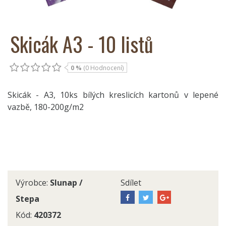
Skicák A3 - 10 listů
0 %
(0 Hodnocení)
Skicák - A3, 10ks bílých kreslicích kartonů v lepené
vazbě, 180-200g/m2
Výrobce:
Slunap /
Sdílet
Stepa
Kód:
420372