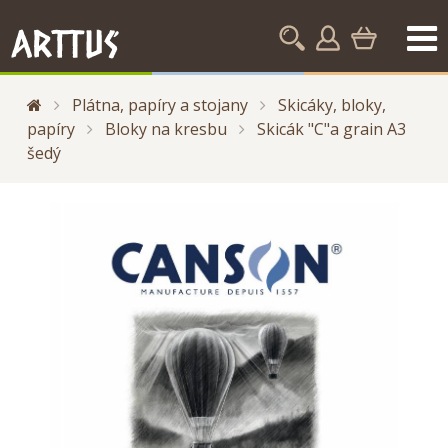
Plátna, papíry a stojany
Skicáky, bloky,
papíry
Bloky na kresbu
Skicák "C"a grain A3
šedý