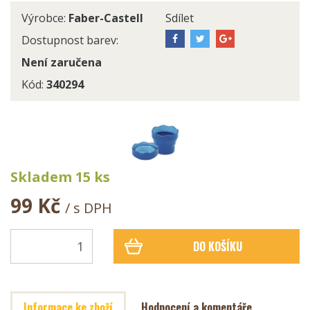
Výrobce:
Faber-Castell
Sdílet
Dostupnost barev:
Není zaručena
Kód:
340294
Skladem 15 ks
99 Kč
/ s DPH
DO KOŠÍKU
Informace ke zboží
Hodnocení a komentáře