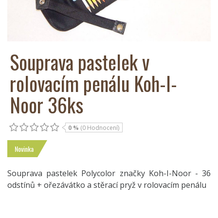
Souprava pastelek v
rolovacím penálu Koh-I-
Noor 36ks
0 %
(0 Hodnocení)
Novinka
Souprava pastelek Polycolor značky Koh-I-Noor - 36
odstínů + ořezávátko a stěrací pryž v rolovacím penálu