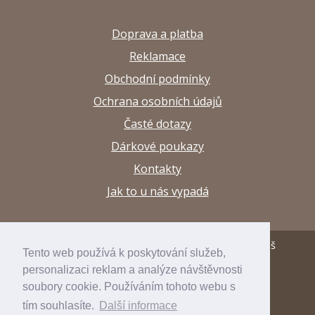
Doprava a platba
Reklamace
Obchodní podmínky
Ochrana osobních údajů
Časté dotazy
Dárkové poukazy
Kontakty
Jak to u nás vypadá
© 2013–2026 Papírnictví a výtvarné potřeby Arttuš
Tento web používá k poskytování služeb,
personalizaci reklam a analýze návštěvnosti
developed by
inspirum
soubory cookie. Používáním tohoto webu s
internetový obchod
inspishop
tím souhlasíte.
Další informace