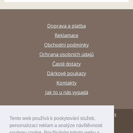
Doprava a platba
Reklamace
Obchodní podmínky
Ochrana osobních údajů
Časté dotazy
Dárkové poukazy
Kontakty
Jak to u nás vypadá
© 2013–2026 Papírnictví a výtvarné potřeby Arttuš
Tento web používá k poskytování služeb,
personalizaci reklam a analýze návštěvnosti
developed by
inspirum
soubory cookie. Používáním tohoto webu s