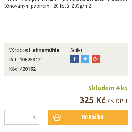
tónovaným papírem - 20 listů, 200g/m2
Výrobce:
Hahnemühle
Sdílet
Ref.:
10625312
Kód:
420162
Skladem 4 ks
325 Kč
/ s DPH
DO KOŠÍKU