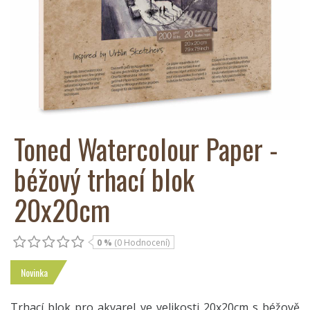
Toned Watercolour Paper -
béžový trhací blok
20x20cm
0 %
(0 Hodnocení)
Novinka
Trhací blok pro akvarel ve velikosti 20x20cm s béžově