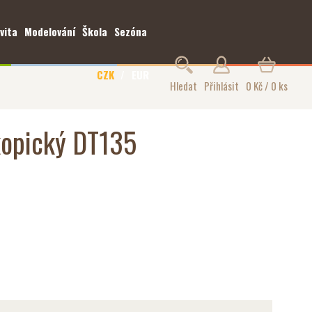
vita
Modelování
Škola
Sezóna
CZK
EUR
Hledat
Přihlásit
0 Kč / 0 ks
kopický DT135