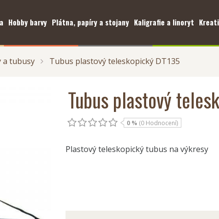
a
Hobby barvy
Plátna, papíry a stojany
Kaligrafie a linoryt
Kreati
 a tubusy
Tubus plastový teleskopický DT135
Tubus plastový teles
0 %
(0 Hodnocení)
Plastový teleskopický tubus na výkresy