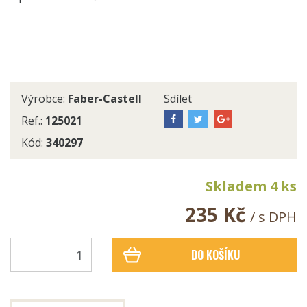
Výrobce:
Faber-Castell
Sdílet
Ref.:
125021
Kód:
340297
Skladem 4 ks
235 Kč
/ s DPH
DO KOŠÍKU